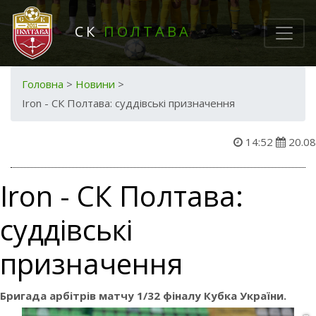
СК
ПОЛТАВА
Головна
>
Новини
>
Iron - СК Полтава: суддівські призначення
14:52
20.08
Iron - СК Полтава:
суддівські
призначення
Бригада арбітрів матчу 1/32 фіналу Кубка України.