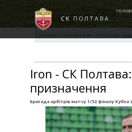
ГОЛОВ
СК
ПОЛТАВА
Головна
>
Новини
>
Iron - СК Полтава: суд
Iron - СК Полтава:
призначення
Бригада арбітрів матчу 1/32 фіналу Кубка 