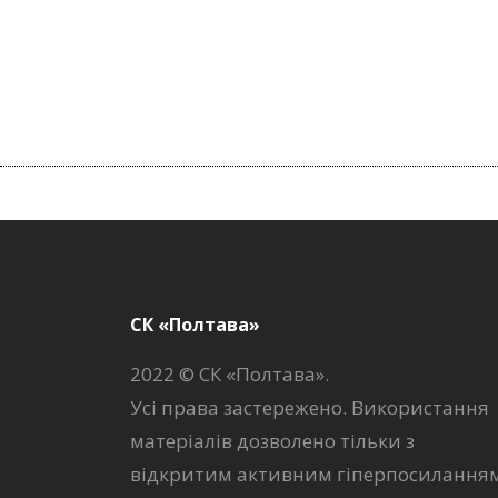
СК «Полтава»
2022 © СК «Полтава».
Усі права застережено. Використання
матеріалів дозволено тільки з
відкритим активним гіперпосилання