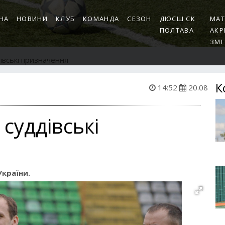
НА
НОВИНИ
КЛУБ
КОМАНДА
СЕЗОН
ДЮСШ СК
МАТ
ПОЛТАВА
АКР
ЗМІ
дівські призначення
К
14:52
20.08
 суддівські
України.