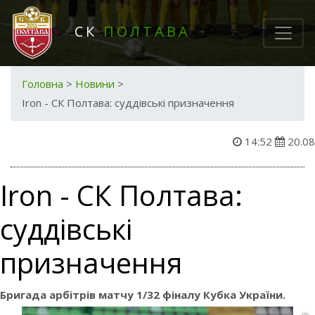
СК
ПОЛТАВА
Головна
>
Новини
>
Iron - СК Полтава: суддівські призначення
14:52
20.08
Iron - СК Полтава:
суддівські
призначення
Бригада арбітрів матчу 1/32 фіналу Кубка України.