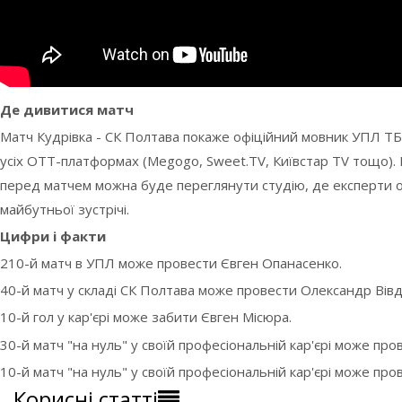
Де дивитися матч
Матч Кудрівка - СК Полтава покаже офіційний мовник УПЛ ТБ
усіх OTT-платформах (Megogo, Sweet.TV, Київстар TV тощо). 
перед матчем можна буде переглянути студію, де експерти о
майбутньої зустрічі.
Цифри і факти
210-й матч в УПЛ може провести Євген Опанасенко.
40-й матч у складі СК Полтава може провести Олександр Вівд
10-й гол у кар'єрі може забити Євген Місюра.
30-й матч "на нуль" у своїй професіональній кар'єрі може про
10-й матч "на нуль" у своїй професіональній кар'єрі може про
Корисні статті