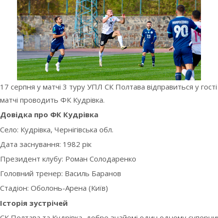
17 серпня у матчі 3 туру УПЛ СК Полтава відправиться у гості 
матчі проводить ФК Кудрівка.
Довідка про ФК Кудрівка
Село: Кудрівка, Чернігівська обл.
Дата заснування: 1982 рік
Президент клубу: Роман Солодаренко
Головний тренер: Василь Баранов
Стадіон: Оболонь-Арена (Київ)
Історія зустрічей
СК Полтава та Кудрівка добре знайомі один одному суперник