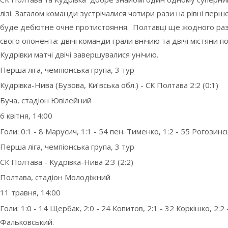
лізі. Загалом команди зустрічалися чотири рази на рівні першої
буде дебютне очне протистояння. Полтавці ще жодного раз
свого опонента: двічі команди грали внічию та двічі містяни п
Кудрівки матчі двічі завершувалися унічию.
Перша ліга, чемпіонська група, 3 тур
Кудрівка-Нива (Бузова, Київська обл.) - СК Полтава 2:2 (0:1)
Буча, стадіон Ювілейний
6 квітня, 14:00
Голи: 0:1 - 8 Марусич, 1:1 - 54 пен. Тименко, 1:2 - 55 Рогозинс
Перша ліга, чемпіонська група, 3 тур
СК Полтава - Кудрівка-Нива 2:3 (2:2)
Полтава, стадіон Молодіжний
11 травня, 14:00
Голи: 1:0 - 14 Щербак, 2:0 - 24 Копитов, 2:1 - 32 Коркішко, 2:2 
Фальковський.