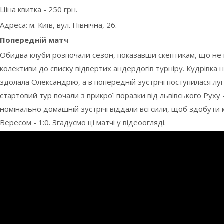
Ціна квитка - 250 грн.
Адреса: м. Київ, вул. Північна, 26.
Попередній матч
Обидва клуби розпочали сезон, показавши скептикам, що не
колективи до списку відвертих андердогів турніру. Кудрівка н
здолала Олександрію, а в попередній зустрічі поступилася луг
стартовий тур почали з прикрої поразки від львівського Руху -
номінально домашній зустрічі віддали всі сили, щоб здобути
Вересом - 1:0. Згадуємо ці матчі у відеоогляді.